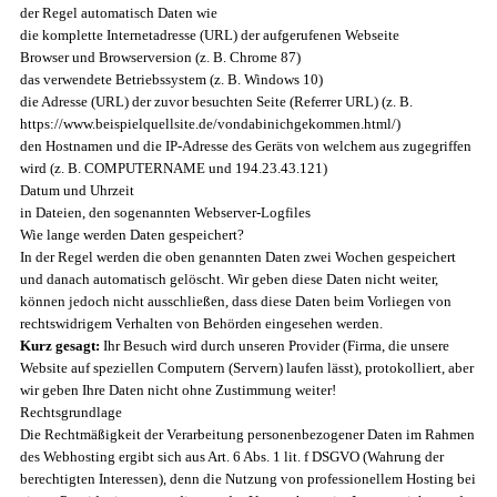
der Regel automatisch Daten wie
die komplette Internetadresse (URL) der aufgerufenen Webseite
Browser und Browserversion (z. B. Chrome 87)
das verwendete Betriebssystem (z. B. Windows 10)
die Adresse (URL) der zuvor besuchten Seite (Referrer URL) (z. B.
https://www.beispielquellsite.de/vondabinichgekommen.html/)
den Hostnamen und die IP-Adresse des Geräts von welchem aus zugegriffen
wird (z. B. COMPUTERNAME und 194.23.43.121)
Datum und Uhrzeit
in Dateien, den sogenannten Webserver-Logfiles
Wie lange werden Daten gespeichert?
In der Regel werden die oben genannten Daten zwei Wochen gespeichert
und danach automatisch gelöscht. Wir geben diese Daten nicht weiter,
können jedoch nicht ausschließen, dass diese Daten beim Vorliegen von
rechtswidrigem Verhalten von Behörden eingesehen werden.
Kurz gesagt:
Ihr Besuch wird durch unseren Provider (Firma, die unsere
Website auf speziellen Computern (Servern) laufen lässt), protokolliert, aber
wir geben Ihre Daten nicht ohne Zustimmung weiter!
Rechtsgrundlage
Die Rechtmäßigkeit der Verarbeitung personenbezogener Daten im Rahmen
des Webhosting ergibt sich aus Art. 6 Abs. 1 lit. f DSGVO (Wahrung der
berechtigten Interessen), denn die Nutzung von professionellem Hosting bei