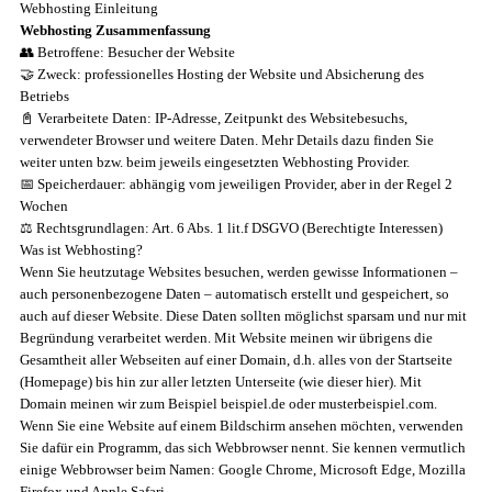
Webhosting Einleitung
Webhosting Zusammenfassung
👥 Betroffene: Besucher der Website
🤝 Zweck: professionelles Hosting der Website und Absicherung des
Betriebs
📓 Verarbeitete Daten: IP-Adresse, Zeitpunkt des Websitebesuchs,
verwendeter Browser und weitere Daten. Mehr Details dazu finden Sie
weiter unten bzw. beim jeweils eingesetzten Webhosting Provider.
📅 Speicherdauer: abhängig vom jeweiligen Provider, aber in der Regel 2
Wochen
⚖️ Rechtsgrundlagen: Art. 6 Abs. 1 lit.f DSGVO (Berechtigte Interessen)
Was ist Webhosting?
Wenn Sie heutzutage Websites besuchen, werden gewisse Informationen –
auch personenbezogene Daten – automatisch erstellt und gespeichert, so
auch auf dieser Website. Diese Daten sollten möglichst sparsam und nur mit
Begründung verarbeitet werden. Mit Website meinen wir übrigens die
Gesamtheit aller Webseiten auf einer Domain, d.h. alles von der Startseite
(Homepage) bis hin zur aller letzten Unterseite (wie dieser hier). Mit
Domain meinen wir zum Beispiel beispiel.de oder musterbeispiel.com.
Wenn Sie eine Website auf einem Bildschirm ansehen möchten, verwenden
Sie dafür ein Programm, das sich Webbrowser nennt. Sie kennen vermutlich
einige Webbrowser beim Namen: Google Chrome, Microsoft Edge, Mozilla
Firefox und Apple Safari.