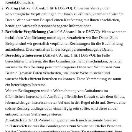
Kontaktformulars.
Vertrag
(Artikel 6 Absatz 1 lit. b DSGVO): Um einen Vertrag oder
vorvertragliche Verpflichtungen mit Ihnen zu erfüllen, verarbeiten wir Ihre
Daten. Wenn wir zum Beispiel einen Kaufvertrag mit Ihnen abschließen,
benötigen wir vorab personenbezogene Informationen.
Rechtliche Verpflichtung
(Artikel 6 Absatz 1 lit. c DSGVO): Wenn wir einer
rechtlichen Verpflichtung unterliegen, verarbeiten wir Ihre Daten. Zum
Beispiel sind wir gesetzlich verpflichtet Rechnungen für die Buchhaltung
aufzuheben. Diese enthalten in der Regel personenbezogene Daten.
Berechtigte Interessen
(Artikel 6 Absatz 1 lit. f DSGVO): Im Falle
berechtigter Interessen, die Ihre Grundrechte nicht einschränken, behalten
wir uns die Verarbeitung personenbezogener Daten vor. Wir müssen zum
Beispiel gewisse Daten verarbeiten, um unsere Website sicher und
wirtschaftlich effizient betreiben zu können. Diese Verarbeitung ist somit
ein berechtigtes Interesse.
Weitere Bedingungen wie die Wahrnehmung von Aufnahmen im
öffentlichen Interesse und Ausübung öffentlicher Gewalt sowie dem Schutz
lebenswichtiger Interessen treten bei uns in der Regel nicht auf. Soweit eine
solche Rechtsgrundlage doch einschlägig sein sollte, wird diese an der
entsprechenden Stelle ausgewiesen.
Zusätzlich zu der EU-Verordnung gelten auch noch nationale Gesetze:
In
Österreich
ist dies das Bundesgesetz zum Schutz natürlicher Personen
bei der Verarbeitung personenbezogener Daten (
Datenschutzgesetz
), kurz