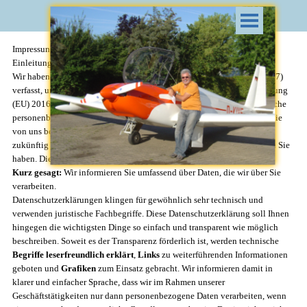
Direkt zum Seiteninhalt
Menü überspringen
Impressung / Datenschutzerklärung
Einleitung und Überblick
Wir haben diese Datenschutzerklärung (Fassung 04.03.2022-311957457)
verfasst, um Ihnen gemäß der Vorgaben der Datenschutz-Grundverordnung
(EU) 2016/679 und anwendbaren nationalen Gesetzen zu erklären, welche
personenbezogenen Daten (kurz Daten) wir als Verantwortliche – und die
von uns beauftragten Auftragsverarbeiter (z. B. Provider) – verarbeiten,
zukünftig verarbeiten werden und welche rechtmäßigen Möglichkeiten Sie
haben. Die verwendeten Begriffe sind geschlechtsneutral zu verstehen.
Kurz gesagt:
Wir informieren Sie umfassend über Daten, die wir über Sie
verarbeiten.
Datenschutzerklärungen klingen für gewöhnlich sehr technisch und
verwenden juristische Fachbegriffe. Diese Datenschutzerklärung soll Ihnen
hingegen die wichtigsten Dinge so einfach und transparent wie möglich
beschreiben. Soweit es der Transparenz förderlich ist, werden technische
Begriffe leserfreundlich erklärt
,
Links
zu weiterführenden Informationen
geboten und
Grafiken
zum Einsatz gebracht. Wir informieren damit in
klarer und einfacher Sprache, dass wir im Rahmen unserer
Geschäftstätigkeiten nur dann personenbezogene Daten verarbeiten, wenn